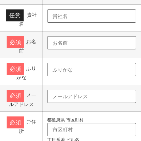
貴社
任意
名
お名
必須
前
ふり
必須
がな
メー
必須
ルアドレス
都道府県 市区町村
ご住
必須
所
丁目番地 ビル名